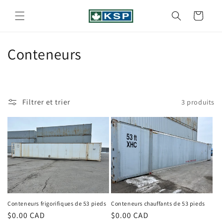
et
passer
Panier
au
contenu
C
Conteneurs
o
l
Filtrer et trier
3 produits
l
e
c
t
i
o
Conteneurs frigorifiques de 53 pieds
Conteneurs chauffants de 53 pieds
Prix
$0.00 CAD
Prix
$0.00 CAD