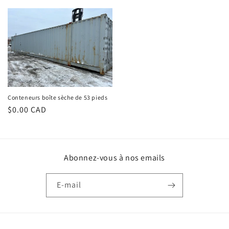
n
habituel
habituel
:
Conteneurs boîte sèche de 53 pieds
Prix
$0.00 CAD
habituel
Abonnez-vous à nos emails
E-mail